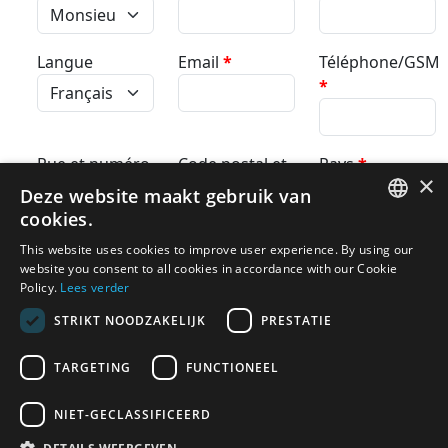
Langue
Email
*
Téléphone/GSM
*
Rue et numéro
Code postal et
Pays
*
×
commune
*
Deze website maakt gebruik van
cookies.
DUTCH
This website uses cookies to improve user experience. By using our
Souhaitez-vous recevoir notre newsletter pleine de
website you consent to all cookies in accordance with our Cookie
FRENCH
Policy.
conseils et d’offres ?
Lees verder
Oui, avec plaisir
STRIKT NOODZAKELIJK
PRESTATIE
TARGETING
FUNCTIONEEL
*
Voulez-vous bien remplir ceci ?
NIET-GECLASSIFICEERD