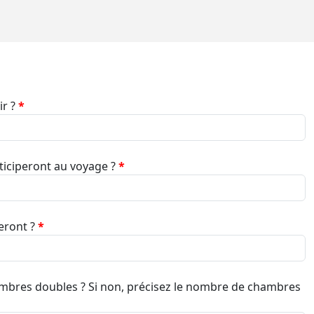
ir ?
*
iciperont au voyage ?
*
eront ?
*
ambres doubles ? Si non, précisez le nombre de chambres