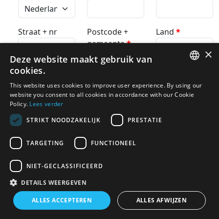
Straat + nr
Postcode +
Land
*
gemeente
*
×
Deze website maakt gebruik van
cookies.
Wil je onze nieuwsbrief vol tips & aanbiedingen
DUTCH
This website uses cookies to improve user experience. By using our
ontvangen ? Max. 12 per jaar en je kan altijd
website you consent to all cookies in accordance with our Cookie
FRENCH
Policy.
uitschrijven.
Lees verder
Ja, graag
STRIKT NOODZAKELIJK
PRESTATIE
TARGETING
FUNCTIONEEL
*
Wil je deze zeker invullen?
NIET-GECLASSIFICEERD
Gallia respecteert je privacy volgens de GDPR
DETAILS WEERGEVEN
wetgeving van 25/5/18.
Lees hier onze privacy
ALLES ACCEPTEREN
ALLES AFWIJZEN
verklaring
.